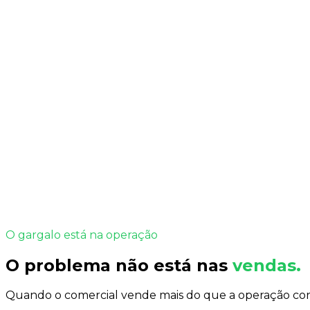
is erros e retrabalho operacional
toque desatualizado entre plataformas
calabilidade limitada pelo processo manual
P
Seus dados estão protegidos. Sem spam.
O gargalo está na operação
O problema não está nas
vendas.
Quando o comercial vende mais do que a operação conse