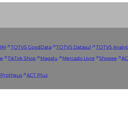
RM
TOTVS GoodData
TOTVS Datasul
TOTVS Analyt
ne
TikTok Shop
Magalu
Mercado Livre
Shopee
AC
e Protheus
ACT Plus