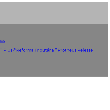
ics
T Plus
Reforma Tributária
Protheus Release