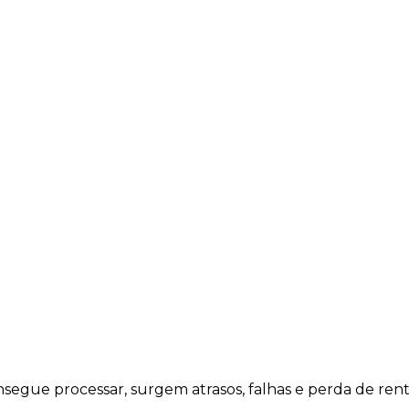
rotheus
QUERO INTEGR
gue processar, surgem atrasos, falhas e perda de rentab