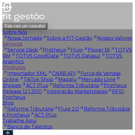
Fale com um consultor
Sobre Nós
Nossa Jornada
Sobre a FIT Gestão
Nossos Valores
Serviços
Service Desk
Protheus
Fluig
Power BI
TOTVS
RM
TOTVS GoodData
TOTVS Datasul
TOTVS
Analytics
Produtos
Importador XML
CNAB API
Força de Vendas
Online
TikTok Shop
Magalu
Mercado Livre
Shopee
ACT Plus
Reforma Tributária
Protheus
Release 12.1.2510
Integração Marketplaces
RFID
Protheus
Blog
Reforma Tributária
Fluig 2.0
Reforma Tributária
e Protheus
ACT Plus
Trabalhe Aqui
Banco de Talentos