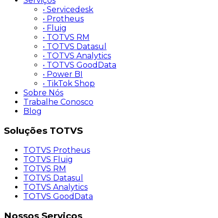
Serviços
• Servicedesk
• Protheus
• Fluig
• TOTVS RM
• TOTVS Datasul
• TOTVS Analytics
• TOTVS GoodData
• Power BI
• TikTok Shop
Sobre Nós
Trabalhe Conosco
Blog
Soluções
TOTVS
TOTVS Protheus
TOTVS Fluig
TOTVS RM
TOTVS Datasul
TOTVS Analytics
TOTVS GoodData
Nossos
Serviços