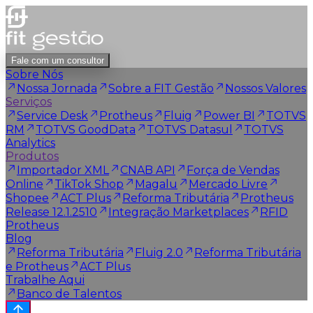
Fale com um consultor
Sobre Nós
Nossa Jornada
Sobre a FIT Gestão
Nossos Valores
Serviços
Service Desk
Protheus
Fluig
Power BI
TOTVS
RM
TOTVS GoodData
TOTVS Datasul
TOTVS
Analytics
Produtos
Importador XML
CNAB API
Força de Vendas
Online
TikTok Shop
Magalu
Mercado Livre
Shopee
ACT Plus
Reforma Tributária
Protheus
Release 12.1.2510
Integração Marketplaces
RFID
Protheus
Blog
Reforma Tributária
Fluig 2.0
Reforma Tributária
e Protheus
ACT Plus
Trabalhe Aqui
Banco de Talentos