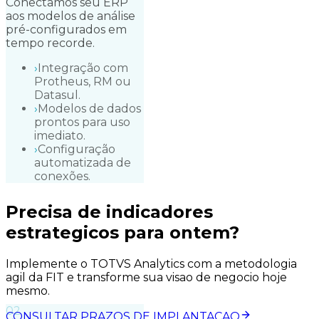
Conectamos seu ERP
aos modelos de análise
pré-configurados em
tempo recorde.
›
Integração com
Protheus, RM ou
Datasul.
›
Modelos de dados
prontos para uso
imediato.
›
Configuração
automatizada de
conexões.
Precisa de indicadores
estrategicos para
ontem?
Implemente o TOTVS Analytics com a metodologia
agil da FIT e transforme sua visao de negocio hoje
mesmo.
0
2
CONSULTAR PRAZOS DE IMPLANTACAO