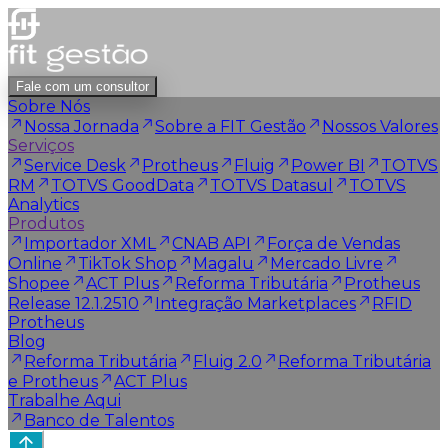
Fale com um consultor
Sobre Nós
Nossa Jornada
Sobre a FIT Gestão
Nossos Valores
Serviços
Service Desk
Protheus
Fluig
Power BI
TOTVS
RM
TOTVS GoodData
TOTVS Datasul
TOTVS
Analytics
Produtos
Importador XML
CNAB API
Força de Vendas
Online
TikTok Shop
Magalu
Mercado Livre
Shopee
ACT Plus
Reforma Tributária
Protheus
Release 12.1.2510
Integração Marketplaces
RFID
Protheus
Blog
Reforma Tributária
Fluig 2.0
Reforma Tributária
e Protheus
ACT Plus
Trabalhe Aqui
Banco de Talentos