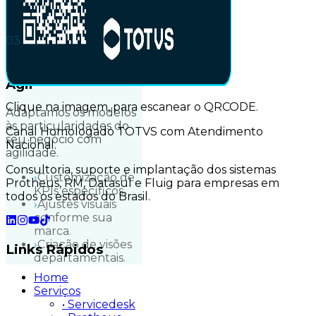
0
3
Personalização
Ágil
Clique na imagem, para escanear o QRCODE.
Adaptamos os modelos
às particularidades do
Canal Homologado TOTVS com Atendimento
seu negócio com
Nacional.
agilidade.
Consultoria, suporte e implantação dos sistemas
›
Customização de
Protheus, RM, Datasul e Fluig para empresas em
KPIs específicos.
todos os estados do Brasil.
›
Ajustes visuais
conforme sua
marca.
›
Criação de visões
Links
Rápidos
departamentais.
Home
Serviços
• Servicedesk