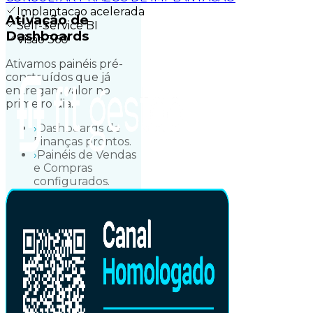
Implantacao acelerada
Ativação de
Self-Service BI
Dashboards
Visao 360
Ativamos painéis pré-
construídos que já
entregam valor no
primeiro dia.
›
Dashboards de
Finanças prontos.
›
Painéis de Vendas
e Compras
configurados.
›
Indicadores de
performance
instantâneos.